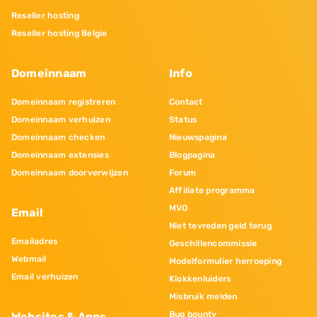
Reseller hosting
Reseller hosting Belgie
Domeinnaam
Info
Domeinnaam registreren
Contact
Domeinnaam verhuizen
Status
Domeinnaam checken
Nieuwspagina
Domeinnaam extensies
Blogpagina
Domeinnaam doorverwijzen
Forum
Affiliate programma
MVO
Email
Niet tevreden geld terug
Emailadres
Geschillencommissie
Webmail
Modelformulier herroeping
Email verhuizen
Klokkenluiders
Misbruik melden
Bug bounty
Websites & Apps