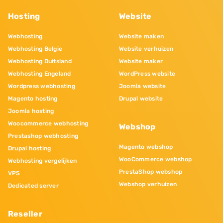
Hosting
Website
Webhosting
Website maken
Webhosting Belgie
Website verhuizen
Webhosting Duitsland
Website maker
Webhosting Engeland
WordPress website
Wordpress webhosting
Joomla website
Magento hosting
Drupal website
Joomla hosting
Woocommerce webhosting
Webshop
Prestashop webhosting
Magento webshop
Drupal hosting
WooCommerce webshop
Webhosting vergelijken
PrestaShop webshop
VPS
Webshop verhuizen
Dedicated server
Reseller