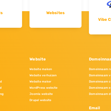
ls
Websites
Vibe C
Website
Domeinna
Website maken
Domeinnaam re
Website verhuizen
Domeinnaam v
nd
Website maker
Domeinnaam c
d
WordPress website
Domeinnaam e
ing
Joomla website
Domeinnaam d
Drupal website
Email