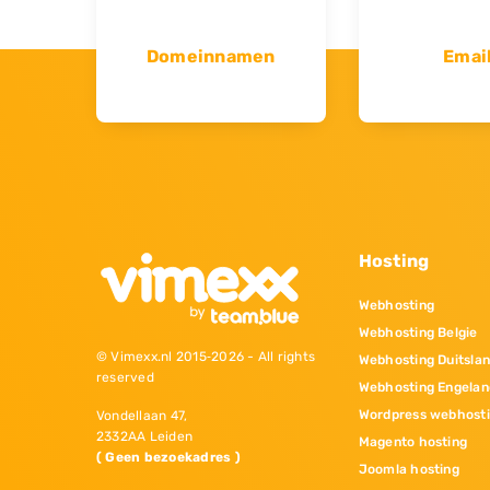
Domeinnamen
Emai
Hosting
Webhosting
Webhosting Belgie
© Vimexx.nl 2015‐2026 - All rights
Webhosting Duitsla
reserved
Webhosting Engelan
Wordpress webhost
Vondellaan 47,
2332AA Leiden
Magento hosting
( Geen bezoekadres )
Joomla hosting