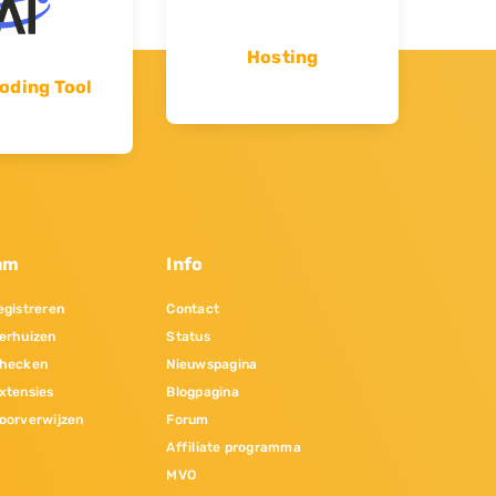
Hosting
oding Tool
am
Info
gistreren
Contact
erhuizen
Status
hecken
Nieuwspagina
xtensies
Blogpagina
oorverwijzen
Forum
Affiliate programma
MVO