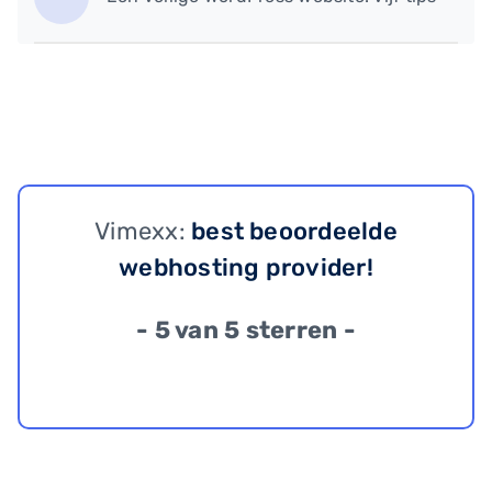
Vimexx:
best beoordeelde
webhosting provider!
- 5 van 5 sterren -