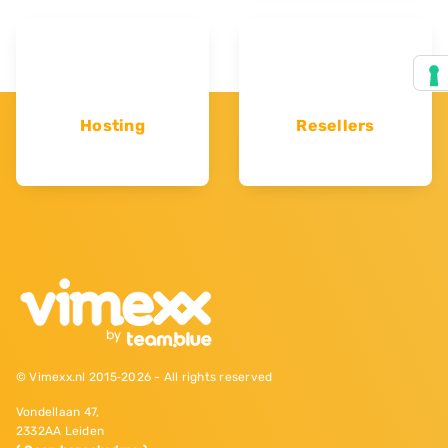
Hosting
Resellers
© Vimexx.nl 2015‐2026 - All rights reserved
Vondellaan 47,
2332AA Leiden