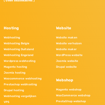
( Geen bezoekadres )
Hosting
Website
Webhosting
Website maken
Webhosting Belgie
Website verhuizen
Webhosting Duitsland
Website maker
Webhosting Engeland
WordPress website
Wordpress webhosting
Joomla website
Magento hosting
Drupal website
Joomla hosting
Woocommerce webhosting
Webshop
Prestashop webhosting
Magento webshop
Drupal hosting
WooCommerce webshop
Webhosting vergelijken
PrestaShop webshop
VPS