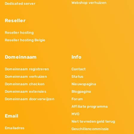
Webshop verhuizen
Dedicated server
Reseller
Reseller hosting
Reseller hosting Belgie
Domeinnaam
Info
Domeinnaam registreren
Contact
Domeinnaam verhuizen
Status
Domeinnaam checken
Nieuwspagina
Domeinnaam extensies
Blogpagina
Domeinnaam doorverwijzen
Forum
Affiliate programma
MVO
Email
Niet tevreden geld terug
Emailadres
Geschillencommissie