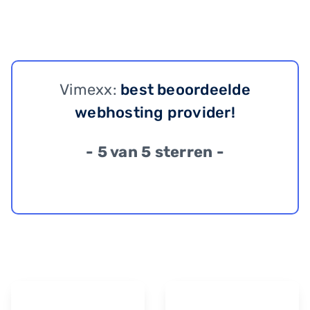
Vimexx:
best beoordeelde
webhosting provider!
- 5 van 5 sterren -