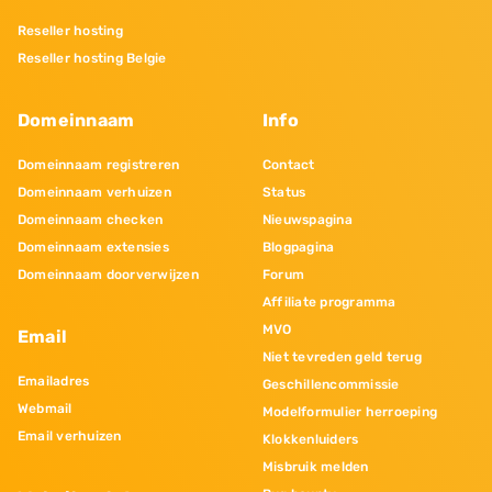
Reseller hosting
Reseller hosting Belgie
Domeinnaam
Info
Domeinnaam registreren
Contact
Domeinnaam verhuizen
Status
Domeinnaam checken
Nieuwspagina
Domeinnaam extensies
Blogpagina
Domeinnaam doorverwijzen
Forum
Affiliate programma
MVO
Email
Niet tevreden geld terug
Emailadres
Geschillencommissie
Webmail
Modelformulier herroeping
Email verhuizen
Klokkenluiders
Misbruik melden