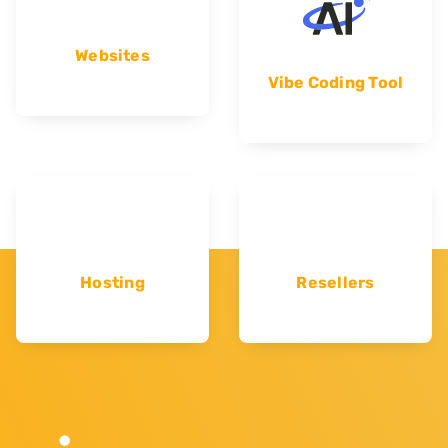
Websites
Vibe Coding Tool
Hosting
Resellers