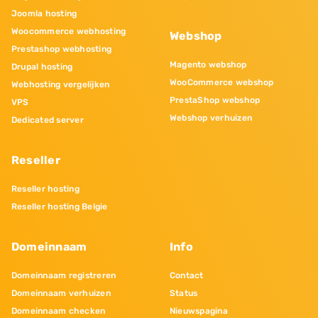
Joomla hosting
Woocommerce webhosting
Webshop
Prestashop webhosting
Magento webshop
Drupal hosting
WooCommerce webshop
Webhosting vergelijken
PrestaShop webshop
VPS
Webshop verhuizen
Dedicated server
Reseller
Reseller hosting
Reseller hosting Belgie
Domeinnaam
Info
Domeinnaam registreren
Contact
Domeinnaam verhuizen
Status
Domeinnaam checken
Nieuwspagina