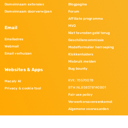
Domeinnaam extensies
Blogpagina
Domeinnaam doorverwijzen
Forum
Affiliate programma
MVO
Email
Niet tevreden geld terug
Emailadres
Geschillencommissie
Webmail
Modelformulier herroeping
Email verhuizen
Klokkenluiders
Misbruik melden
Bug bounty
Websites & Apps
KVK: 70570078
Macaly AI
BTW:NL858378140B01
Privacy & cookie tool
Fair use policy
Verwerkersovereenkomst
Algemene voorwaarden