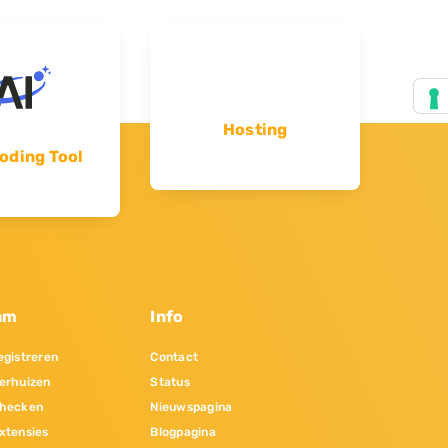
Hosting
oding Tool
am
Info
gistreren
Contact
erhuizen
Status
hecken
Nieuwspagina
xtensies
Blogpagina