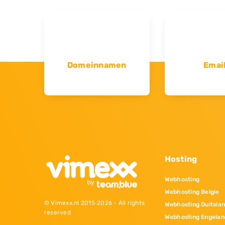
Domeinnamen
Emai
Hosting
Webhosting
Webhosting Belgie
© Vimexx.nl 2015‐2026 - All rights
Webhosting Duitsla
reserved
Webhosting Engelan