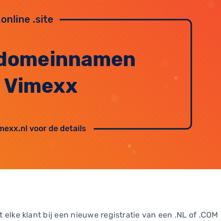
elke klant bij een nieuwe registratie van een .NL of .CO