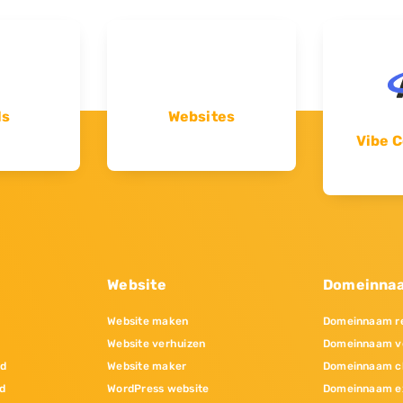
ls
Websites
Vibe C
Website
Domeinna
Website maken
Domeinnaam re
Website verhuizen
Domeinnaam v
nd
Website maker
Domeinnaam c
d
WordPress website
Domeinnaam e