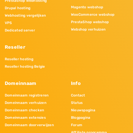
Prestashop webhosting
Magento webshop
Drupal hosting
WooCommerce webshop
Webhosting vergelijken
PrestaShop webshop
VPS
Webshop verhuizen
Dedicated server
Reseller
Reseller hosting
Reseller hosting Belgie
Domeinnaam
Info
Domeinnaam registreren
Contact
Domeinnaam verhuizen
Status
Domeinnaam checken
Nieuwspagina
Domeinnaam extensies
Blogpagina
Domeinnaam doorverwijzen
Forum
Affiliate programma