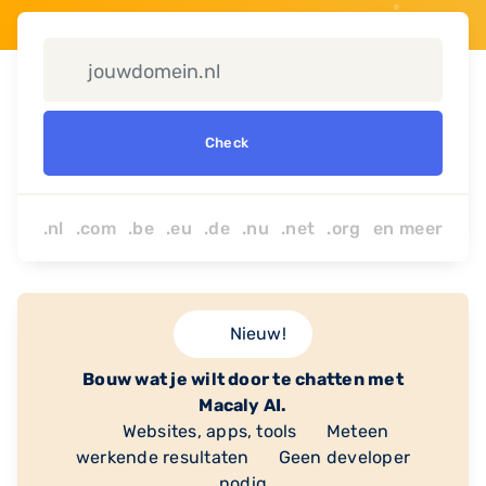
Check
.nl .com .be .eu .de .nu
.net
.org
en
meer
Nieuw!
Bouw wat je wilt door te chatten met
Macaly AI.
Websites, apps, tools
Meteen
werkende resultaten
Geen developer
nodig