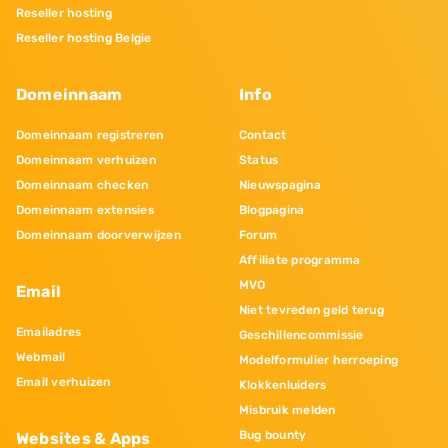
Reseller hosting
Reseller hosting Belgie
Domeinnaam
Info
Domeinnaam registreren
Contact
Domeinnaam verhuizen
Status
Domeinnaam checken
Nieuwspagina
Domeinnaam extensies
Blogpagina
Domeinnaam doorverwijzen
Forum
Affiliate programma
MVO
Email
Niet tevreden geld terug
Emailadres
Geschillencommissie
Webmail
Modelformulier herroeping
Email verhuizen
Klokkenluiders
Misbruik melden
Bug bounty
Websites & Apps