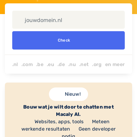
Check
.nl .com .be .eu .de .nu
.net
.org
en
meer
Nieuw!
Bouw wat je wilt door te chatten met
Macaly AI.
Websites, apps, tools
Meteen
werkende resultaten
Geen developer
nodig