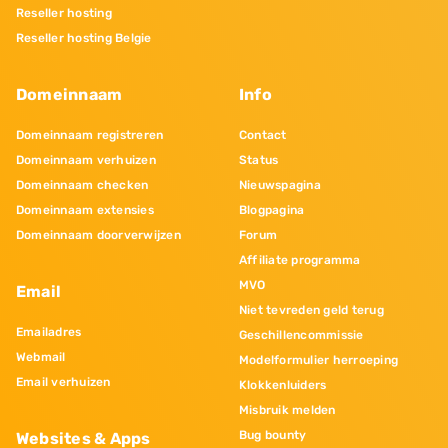
Reseller hosting
Reseller hosting Belgie
Domeinnaam
Info
Domeinnaam registreren
Contact
Domeinnaam verhuizen
Status
Domeinnaam checken
Nieuwspagina
Domeinnaam extensies
Blogpagina
Domeinnaam doorverwijzen
Forum
Affiliate programma
MVO
Email
Niet tevreden geld terug
Emailadres
Geschillencommissie
Webmail
Modelformulier herroeping
Email verhuizen
Klokkenluiders
Misbruik melden
Bug bounty
Websites & Apps