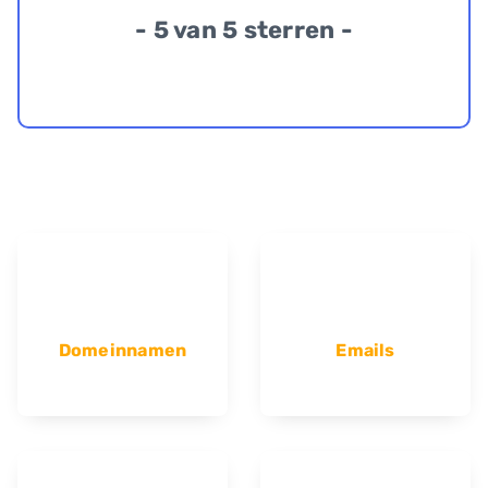
- 5 van 5 sterren -
Domeinnamen
Emails