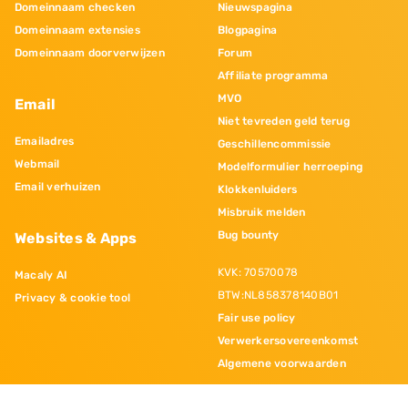
Domeinnaam checken
Nieuwspagina
Domeinnaam extensies
Blogpagina
Domeinnaam doorverwijzen
Forum
Affiliate programma
MVO
Email
Niet tevreden geld terug
Emailadres
Geschillencommissie
Webmail
Modelformulier herroeping
Email verhuizen
Klokkenluiders
Misbruik melden
Bug bounty
Websites & Apps
KVK: 70570078
Macaly AI
BTW:NL858378140B01
Privacy & cookie tool
Fair use policy
Verwerkersovereenkomst
Algemene voorwaarden