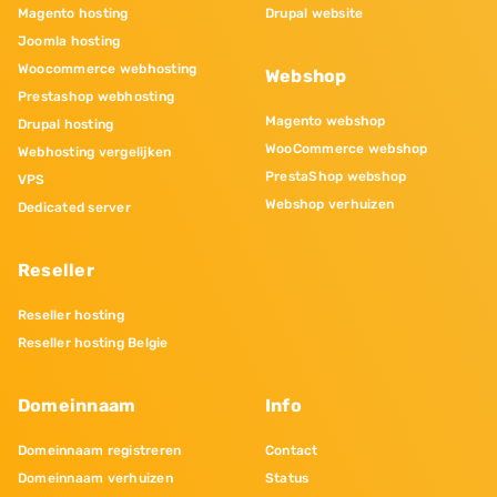
Magento hosting
Drupal website
Joomla hosting
Woocommerce webhosting
Webshop
Prestashop webhosting
Magento webshop
Drupal hosting
WooCommerce webshop
Webhosting vergelijken
PrestaShop webshop
VPS
Webshop verhuizen
Dedicated server
Reseller
Reseller hosting
Reseller hosting Belgie
Domeinnaam
Info
Domeinnaam registreren
Contact
Domeinnaam verhuizen
Status