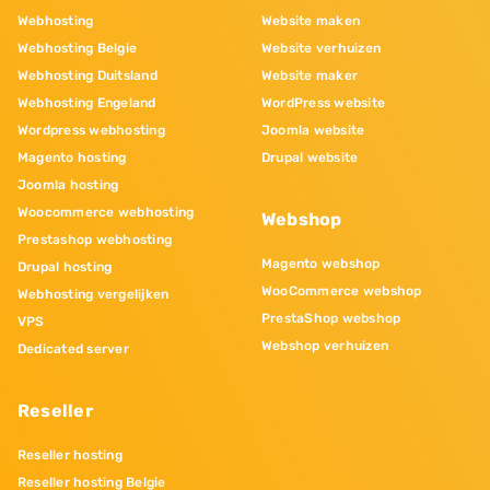
Webhosting
Website maken
Webhosting Belgie
Website verhuizen
Webhosting Duitsland
Website maker
Webhosting Engeland
WordPress website
Wordpress webhosting
Joomla website
Magento hosting
Drupal website
Joomla hosting
Woocommerce webhosting
Webshop
Prestashop webhosting
Magento webshop
Drupal hosting
WooCommerce webshop
Webhosting vergelijken
PrestaShop webshop
VPS
Webshop verhuizen
Dedicated server
Reseller
Reseller hosting
Reseller hosting Belgie