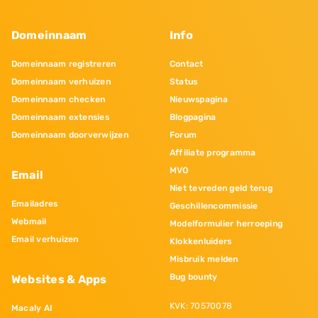
Domeinnaam
Info
Domeinnaam registreren
Contact
Domeinnaam verhuizen
Status
Domeinnaam checken
Nieuwspagina
Domeinnaam extensies
Blogpagina
Domeinnaam doorverwijzen
Forum
Affiliate programma
MVO
Email
Niet tevreden geld terug
Emailadres
Geschillencommissie
Webmail
Modelformulier herroeping
Email verhuizen
Klokkenluiders
Misbruik melden
Bug bounty
Websites & Apps
KVK: 70570078
Macaly AI