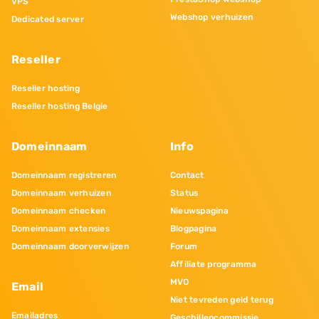
VPS
Webshop verhuizen
Dedicated server
Reseller
Reseller hosting
Reseller hosting Belgie
Domeinnaam
Info
Domeinnaam registreren
Contact
Domeinnaam verhuizen
Status
Domeinnaam checken
Nieuwspagina
Domeinnaam extensies
Blogpagina
Domeinnaam doorverwijzen
Forum
Affiliate programma
MVO
Email
Niet tevreden geld terug
Emailadres
Geschillencommissie