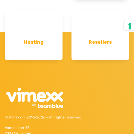
Hosting
Resellers
© Vimexx.nl 2015‐2026 - All rights reserved
Vondellaan 47,
2332AA Leiden