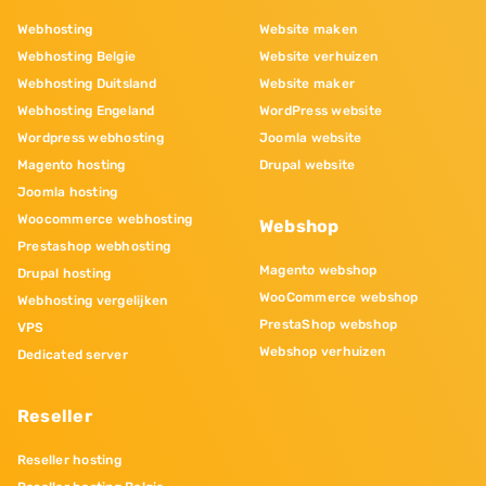
Webhosting
Website maken
Webhosting Belgie
Website verhuizen
Webhosting Duitsland
Website maker
Webhosting Engeland
WordPress website
Wordpress webhosting
Joomla website
Magento hosting
Drupal website
Joomla hosting
Woocommerce webhosting
Webshop
Prestashop webhosting
Magento webshop
Drupal hosting
WooCommerce webshop
Webhosting vergelijken
PrestaShop webshop
VPS
Webshop verhuizen
Dedicated server
Reseller
Reseller hosting