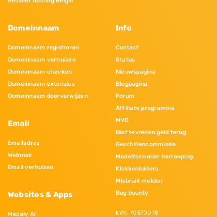
Reseller hosting Belgie
Domeinnaam
Info
Domeinnaam registreren
Contact
Domeinnaam verhuizen
Status
Domeinnaam checken
Nieuwspagina
Domeinnaam extensies
Blogpagina
Domeinnaam doorverwijzen
Forum
Affiliate programma
MVO
Email
Niet tevreden geld terug
Emailadres
Geschillencommissie
Webmail
Modelformulier herroeping
Email verhuizen
Klokkenluiders
Misbruik melden
Bug bounty
Websites & Apps
KVK: 70570078
Macaly AI