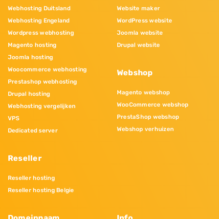
Webhosting Duitsland
Website maker
Webhosting Engeland
WordPress website
Wordpress webhosting
Joomla website
Magento hosting
Drupal website
Joomla hosting
Woocommerce webhosting
Webshop
Prestashop webhosting
Magento webshop
Drupal hosting
WooCommerce webshop
Webhosting vergelijken
PrestaShop webshop
VPS
Webshop verhuizen
Dedicated server
Reseller
Reseller hosting
Reseller hosting Belgie
Domeinnaam
Info