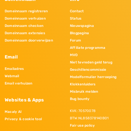
Domeinnaam registreren
Contact
Domeinnaam verhuizen
Status
Domeinnaam checken
Nieuwspagina
Domeinnaam extensies
Blogpagina
Domeinnaam doorverwijzen
Forum
Affiliate programma
MVO
Email
Niet tevreden geld terug
Emailadres
Geschillencommissie
Webmail
Modelformulier herroeping
Email verhuizen
Klokkenluiders
Misbruik melden
Bug bounty
Websites & Apps
KVK: 70570078
Macaly AI
BTW:NL858378140B01
Privacy & cookie tool
Fair use policy