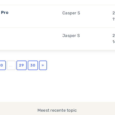
s Pro
Casper S
2
1
Jasper S
2
1
10
...
29
30
»
Meest recente topic