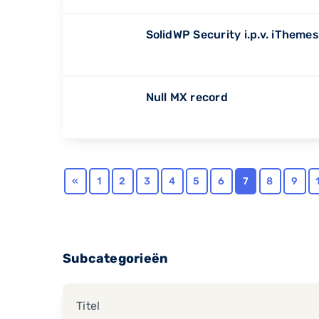
SolidWP Security i.p.v. iTheme
Null MX record
«
1
2
3
4
5
6
7
8
9
Subcategorieën
Titel