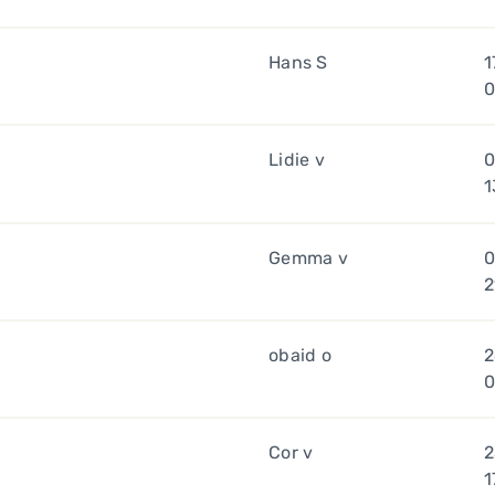
Hans S
1
0
Lidie v
0
1
Gemma v
0
2
obaid o
2
0
Cor v
2
1