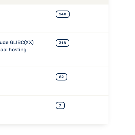
248
oude GLIBC(XX)
318
aal hosting
82
7