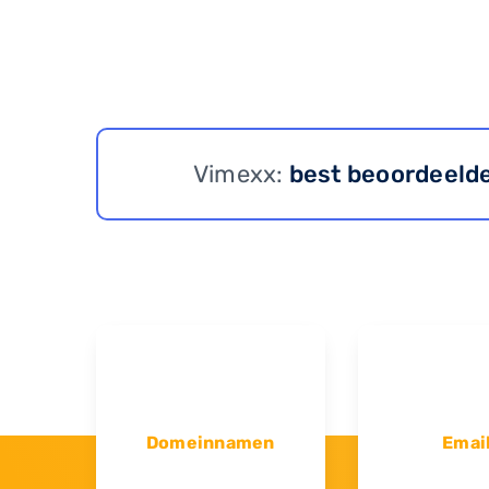
Vimexx:
best beoordeeld
Domeinnamen
Emai