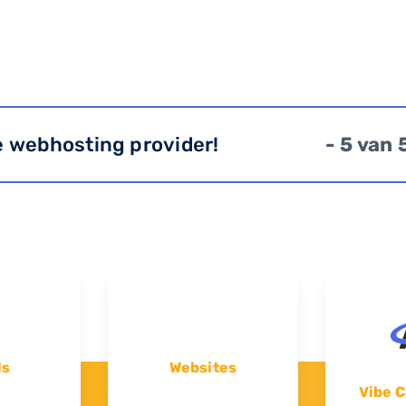
e webhosting provider!
- 5 van 
ls
Websites
Vibe C