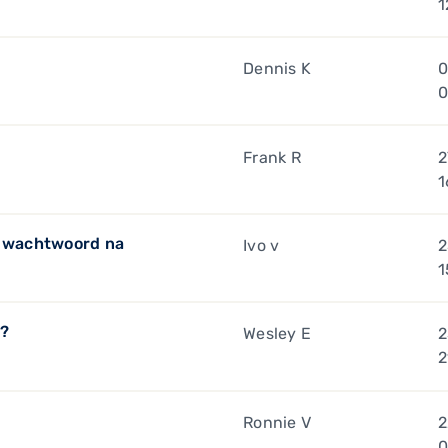
1
Dennis K
0
0
Frank R
2
1
m wachtwoord na
Ivo v
2
1
.?
Wesley E
2
2
Ronnie V
2
0