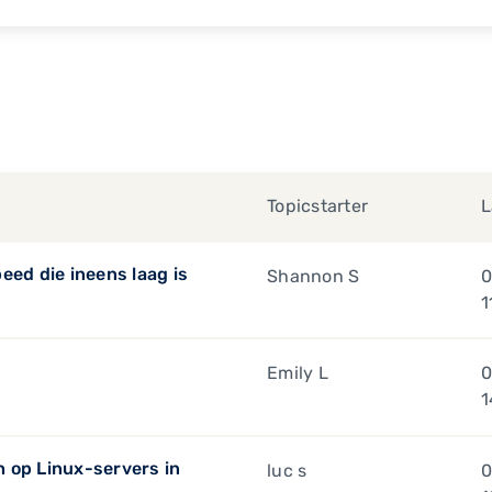
Topicstarter
L
eed die ineens laag is
Shannon S
0
1
Emily L
0
1
 op Linux-servers in
luc s
0