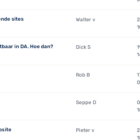
ende sites
Walter v
2
1
htbaar in DA. Hoe dan?
Dick S
1
1
Rob B
1
0
Seppe D
0
1
bsite
Pieter v
2
1