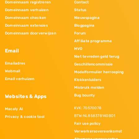
Domeinnaam registreren
Contact
Domeinnaam verhuizen
Status
Domeinnaam checken
Nieuwspagina
Domeinnaam extensies
Blogpagina
Domeinnaam doorverwijzen
Forum
Affiliate programma
MVO
Email
Niet tevreden geld terug
Emailadres
Geschillencommissie
Webmail
Modelformulier herroeping
Email verhuizen
Klokkenluiders
Misbruik melden
Bug bounty
Websites & Apps
KVK: 70570078
Macaly AI
BTW:NL858378140B01
Privacy & cookie tool
Fair use policy
Verwerkersovereenkomst