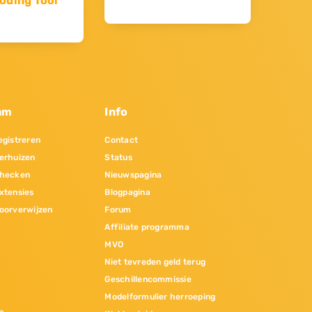
oding Tool
am
Info
gistreren
Contact
erhuizen
Status
hecken
Nieuwspagina
xtensies
Blogpagina
oorverwijzen
Forum
Affiliate programma
MVO
Niet tevreden geld terug
Geschillencommissie
Modelformulier herroeping