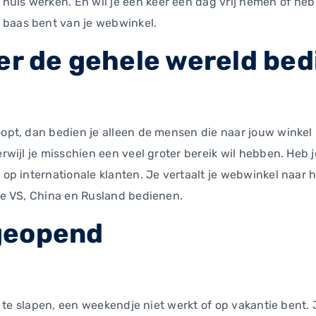
uis werken. En wil je een keer een dag vrij nemen of heb j
 baas bent van je webwinkel.
er de gehele wereld be
koopt, dan bedien je alleen de mensen die naar jouw winke
terwijl je misschien een veel groter bereik wil hebben. Heb
 op internationale klanten. Je vertaalt je webwinkel naar 
 de VS, China en Rusland bedienen.
 geopend
igt te slapen, een weekendje niet werkt of op vakantie bent