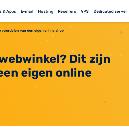
s & Apps
E-mail
Hosting
Resellers
VPS
Dedicated server
de voordelen van een eigen online shop
 webwinkel? Dit zijn
een eigen online