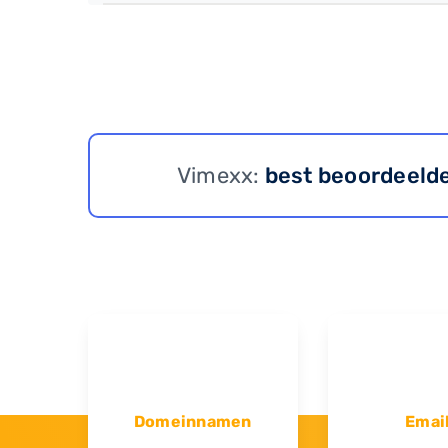
Vimexx:
best beoordeeld
Domeinnamen
Emai