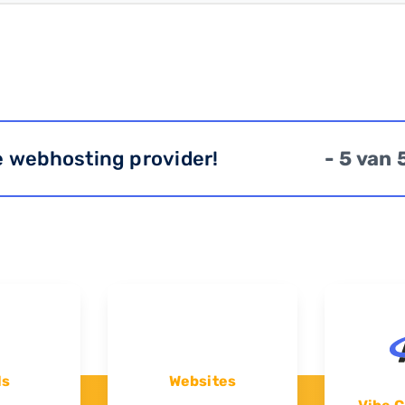
e webhosting provider!
- 5 van 
ls
Websites