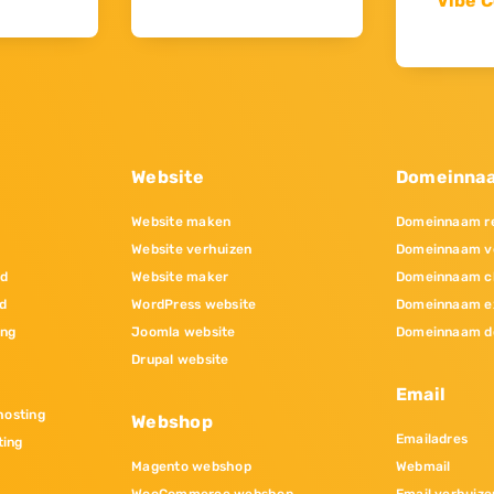
Vibe C
Website
Domeinna
Website maken
Domeinnaam re
Website verhuizen
Domeinnaam v
nd
Website maker
Domeinnaam c
d
WordPress website
Domeinnaam e
ing
Joomla website
Domeinnaam d
Drupal website
Email
osting
Webshop
Emailadres
ting
Magento webshop
Webmail