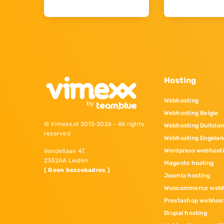
Hosting
Webhosting
Webhosting Belgie
© Vimexx.nl 2015‐2026 - All rights
Webhosting Duitsla
reserved
Webhosting Engelan
Wordpress webhost
Vondellaan 47,
2332AA Leiden
Magento hosting
( Geen bezoekadres )
Joomla hosting
Woocommerce webh
Prestashop webhos
Drupal hosting