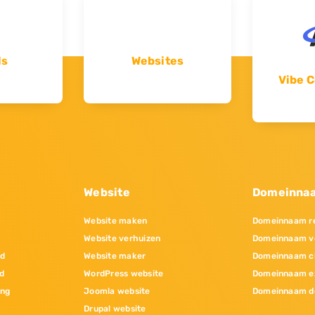
ls
Websites
Vibe C
Website
Domeinna
Website maken
Domeinnaam re
Website verhuizen
Domeinnaam v
nd
Website maker
Domeinnaam c
d
WordPress website
Domeinnaam e
ing
Joomla website
Domeinnaam d
Drupal website