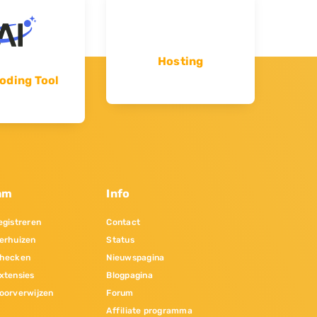
Hosting
oding Tool
am
Info
gistreren
Contact
erhuizen
Status
hecken
Nieuwspagina
xtensies
Blogpagina
oorverwijzen
Forum
Affiliate programma