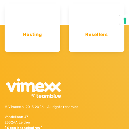
Hosting
Resellers
© Vimexx.nl 2015‐2026 - All rights reserved
Vondellaan 47,
2332AA Leiden
( Geen bezoekadres )