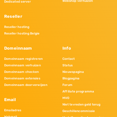
Webshop verhuizen
Dedicated server
Reseller
Reseller hosting
Reseller hosting Belgie
Domeinnaam
Info
Domeinnaam registreren
Contact
Domeinnaam verhuizen
Status
Domeinnaam checken
Nieuwspagina
Domeinnaam extensies
Blogpagina
Domeinnaam doorverwijzen
Forum
Affiliate programma
MVO
Email
Niet tevreden geld terug
Emailadres
Geschillencommissie
Webmail