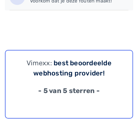
Voorkom dat je deze fouten maakt!
Vimexx:
best beoordeelde
webhosting provider!
- 5 van 5 sterren -