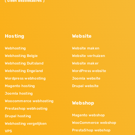
( Geen bezoekadres )
Hosting
Website
Webhosting
Website maken
Webhosting Belgie
Website verhuizen
Webhosting Duitsland
Website maker
Webhosting Engeland
WordPress website
Wordpress webhosting
Joomla website
Magento hosting
Drupal website
Joomla hosting
Woocommerce webhosting
Webshop
Prestashop webhosting
Magento webshop
Drupal hosting
WooCommerce webshop
Webhosting vergelijken
PrestaShop webshop
VPS