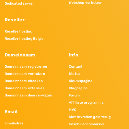
Webshop verhuizen
Dedicated server
Reseller
Reseller hosting
Reseller hosting Belgie
Domeinnaam
Info
Domeinnaam registreren
Contact
Domeinnaam verhuizen
Status
Domeinnaam checken
Nieuwspagina
Domeinnaam extensies
Blogpagina
Domeinnaam doorverwijzen
Forum
Affiliate programma
MVO
Email
Niet tevreden geld terug
Emailadres
Geschillencommissie