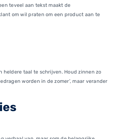
een teveel aan tekst maakt de
klant om wil praten om een product aan te
n heldere taal te schrijven. Houd zinnen zo
an gedragen worden in de zomer’, maar verander
ies
ng verhaal van, maar som de belangrijke