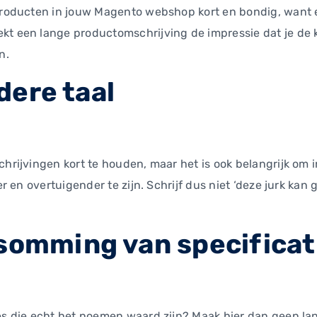
 producten in jouw Magento webshop kort en bondig, want 
kt een lange productomschrijving de impressie dat je de 
n.
ldere taal
chrijvingen kort te houden, maar het is ook belangrijk om i
ker en overtuigender te zijn. Schrijf dus niet ‘deze jurk k
psomming van specificat
ies die echt het noemen waard zijn? Maak hier dan geen la