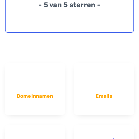
- 5 van 5 sterren -
Domeinnamen
Emails