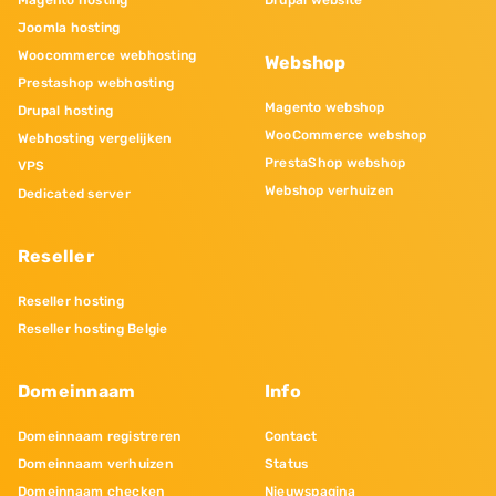
Magento hosting
Drupal website
Joomla hosting
Woocommerce webhosting
Webshop
Prestashop webhosting
Magento webshop
Drupal hosting
WooCommerce webshop
Webhosting vergelijken
PrestaShop webshop
VPS
Webshop verhuizen
Dedicated server
Reseller
Reseller hosting
Reseller hosting Belgie
Domeinnaam
Info
Domeinnaam registreren
Contact
Domeinnaam verhuizen
Status
Domeinnaam checken
Nieuwspagina