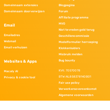
Domeinnaam extensies
Blogpagina
Domeinnaam doorverwijzen
Forum
Affiliate programma
MVO
Email
Niet tevreden geld terug
Emailadres
Geschillencommissie
Webmail
Modelformulier herroeping
Email verhuizen
Klokkenluiders
Misbruik melden
Bug bounty
Websites & Apps
KVK: 70570078
Macaly AI
BTW:NL858378140B01
Privacy & cookie tool
Fair use policy
Verwerkersovereenkomst
Algemene voorwaarden