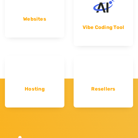
Websites
Vibe Coding Tool
Hosting
Resellers