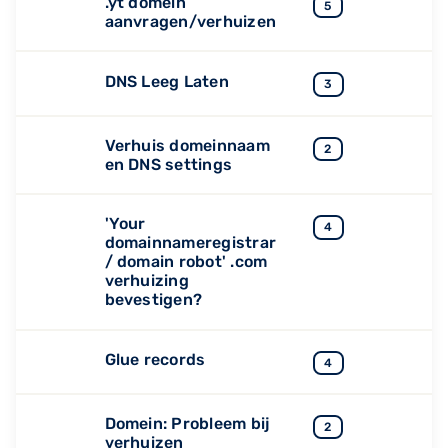
.yt domein
5
aanvragen/verhuizen
DNS Leeg Laten
3
Verhuis domeinnaam
2
en DNS settings
'Your
4
domainnameregistrar
/ domain robot' .com
verhuizing
bevestigen?
Glue records
4
Domein: Probleem bij
2
verhuizen