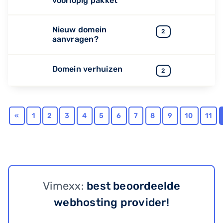
voorlopig pakket
Nieuw domein
2
aanvragen?
Domein verhuizen
2
«
1
2
3
4
5
6
7
8
9
10
11
Vimexx:
best beoordeelde
webhosting provider!