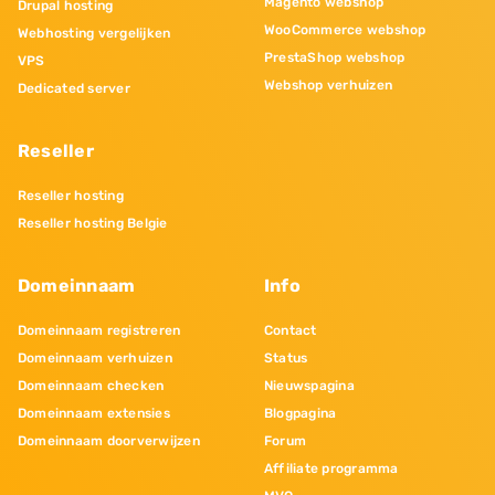
Magento webshop
Drupal hosting
WooCommerce webshop
Webhosting vergelijken
PrestaShop webshop
VPS
Webshop verhuizen
Dedicated server
Reseller
Reseller hosting
Reseller hosting Belgie
Domeinnaam
Info
Domeinnaam registreren
Contact
Domeinnaam verhuizen
Status
Domeinnaam checken
Nieuwspagina
Domeinnaam extensies
Blogpagina
Domeinnaam doorverwijzen
Forum
Affiliate programma