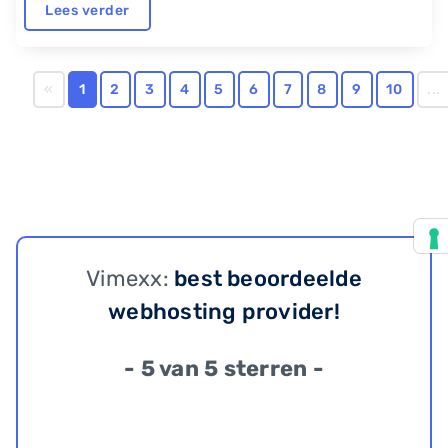
Lees verder
«
1
2
3
4
5
6
7
8
9
10
...
Vimexx:
best beoordeelde
webhosting provider!
- 5 van 5 sterren -