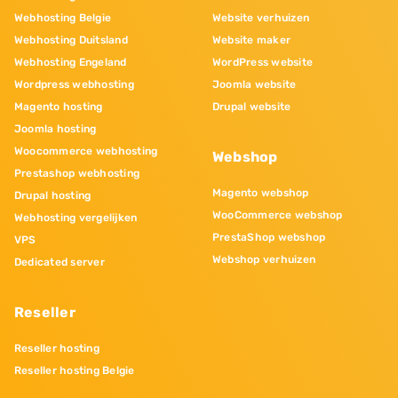
Webhosting Belgie
Website verhuizen
Webhosting Duitsland
Website maker
Webhosting Engeland
WordPress website
Wordpress webhosting
Joomla website
Magento hosting
Drupal website
Joomla hosting
Woocommerce webhosting
Webshop
Prestashop webhosting
Magento webshop
Drupal hosting
WooCommerce webshop
Webhosting vergelijken
PrestaShop webshop
VPS
Webshop verhuizen
Dedicated server
Reseller
Reseller hosting
Reseller hosting Belgie