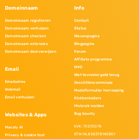
Domeinnaam
Info
Domeinnaam registreren
Contact
Domeinnaam verhuizen
Status
Domeinnaam checken
Nieuwspagina
Domeinnaam extensies
Blogpagina
Domeinnaam doorverwijzen
Forum
Affiliate programma
MVO
Email
Niet tevreden geld terug
Emailadres
Geschillencommissie
Webmail
Modelformulier herroeping
Email verhuizen
Klokkenluiders
Misbruik melden
Bug bounty
Websites & Apps
KVK: 70570078
Macaly AI
BTW:NL858378140B01
Privacy & cookie tool