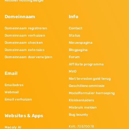
Reseller hosting Belgie
Domeinnaam
Info
Domeinnaam registreren
Contact
Domeinnaam verhuizen
Status
Domeinnaam checken
Nieuwspagina
Domeinnaam extensies
Blogpagina
Domeinnaam doorverwijzen
Forum
Affiliate programma
MVO
Email
Niet tevreden geld terug
Emailadres
Geschillencommissie
Webmail
Modelformulier herroeping
Email verhuizen
Klokkenluiders
Misbruik melden
Bug bounty
Websites & Apps
KVK: 70570078
Macaly AI