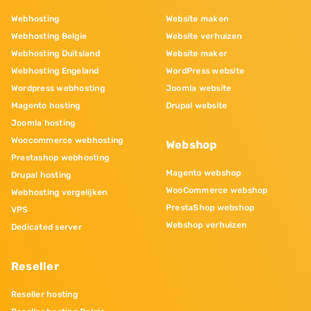
Webhosting
Website maken
Webhosting Belgie
Website verhuizen
Webhosting Duitsland
Website maker
Webhosting Engeland
WordPress website
Wordpress webhosting
Joomla website
Magento hosting
Drupal website
Joomla hosting
Woocommerce webhosting
Webshop
Prestashop webhosting
Magento webshop
Drupal hosting
WooCommerce webshop
Webhosting vergelijken
PrestaShop webshop
VPS
Webshop verhuizen
Dedicated server
Reseller
Reseller hosting