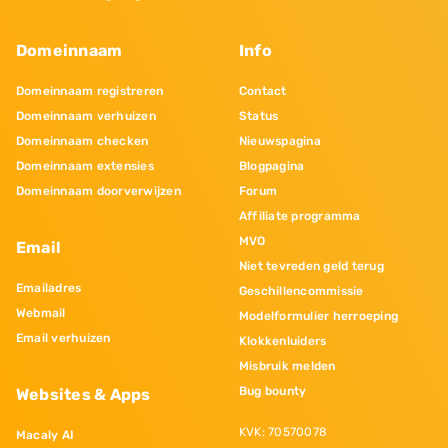
Domeinnaam
Info
Domeinnaam registreren
Contact
Domeinnaam verhuizen
Status
Domeinnaam checken
Nieuwspagina
Domeinnaam extensies
Blogpagina
Domeinnaam doorverwijzen
Forum
Affiliate programma
MVO
Email
Niet tevreden geld terug
Emailadres
Geschillencommissie
Webmail
Modelformulier herroeping
Email verhuizen
Klokkenluiders
Misbruik melden
Bug bounty
Websites & Apps
KVK: 70570078
Macaly AI